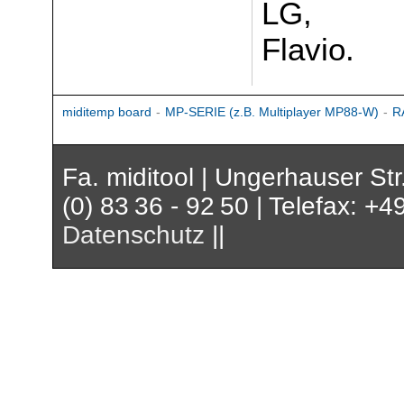
LG,
Flavio.
miditemp board
-
MP-SERIE (z.B. Multiplayer MP88-W)
-
R
Fa. miditool | Ungerhauser St
(0) 83 36 - 92 50 | Telefax: +4
Datenschutz
||