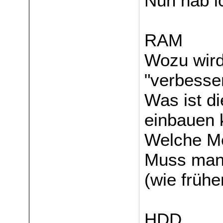
Nun hab i
RAM
Wozu wird
"verbesser
Was ist d
einbauen 
Welche Mo
Muss man 
(wie früh
HDD