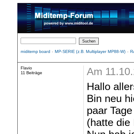
miditemp board
-
MP-SERIE (z.B. Multiplayer MP88-W)
-
R
Flavio
Am 11.10.
11 Beiträge
Hallo aller
Bin neu h
paar Tage
(hatte die