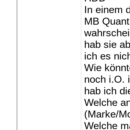
In einem 
MB Quantu
wahrschei
hab sie a
ich es nic
Wie könnte
noch i.O. i
hab ich di
Welche an
(Marke/Mo
Welche m