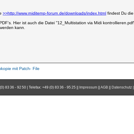
te
>>http://www.miditemp-forum.de/downloads/index.html
findest Du die
DF's. Hier ist auch die Datei "12_Multistation via Midi kontrollieren.
 werden kann.
kopie mit Patch- File
) 83 36 - 92 50 | Telefax: +49 (0) 83 36 - 95 25 ||
Impressum
||
AGB
||
Datenschutz
|